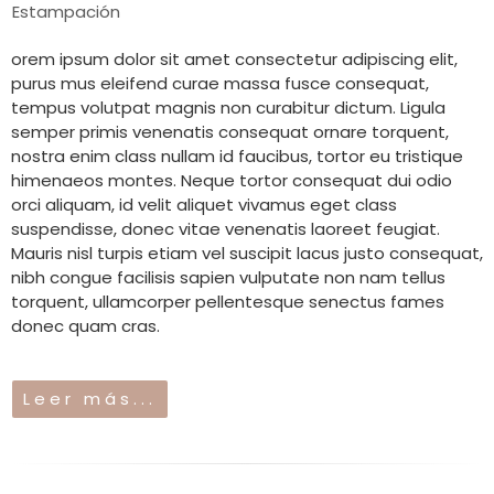
Estampación
orem ipsum dolor sit amet consectetur adipiscing elit,
purus mus eleifend curae massa fusce consequat,
tempus volutpat magnis non curabitur dictum. Ligula
semper primis venenatis consequat ornare torquent,
nostra enim class nullam id faucibus, tortor eu tristique
himenaeos montes. Neque tortor consequat dui odio
orci aliquam, id velit aliquet vivamus eget class
suspendisse, donec vitae venenatis laoreet feugiat.
Mauris nisl turpis etiam vel suscipit lacus justo consequat,
nibh congue facilisis sapien vulputate non nam tellus
torquent, ullamcorper pellentesque senectus fames
donec quam cras.
Leer más...