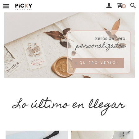
0
Sellos de cera
personalizados
¡ QUIERO VERLO !
Lo último en llegar