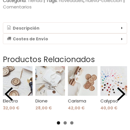
Categoría:
Tienda
|
Tags:
novedades
nueva-coleccion
|
Comentarios
Descripción
Costes de Envío
Productos Relacionados
Electra
Dione
Carisma
Calypso
32,00 €
28,00 €
42,00 €
40,00 €