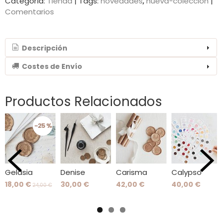
Categoría:
Tienda
|
Tags:
novedades
nueva-coleccion
|
Comentarios
Descripción
Costes de Envío
Productos Relacionados
-25 %
Gelasia
Denise
Carisma
Calypso
18,00 €
30,00 €
42,00 €
40,00 €
24,00 €