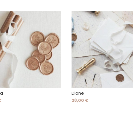
ma
Dione
€
28,00 €