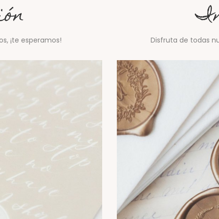
ión
In
os, ¡te esperamos!
Disfruta de todas n