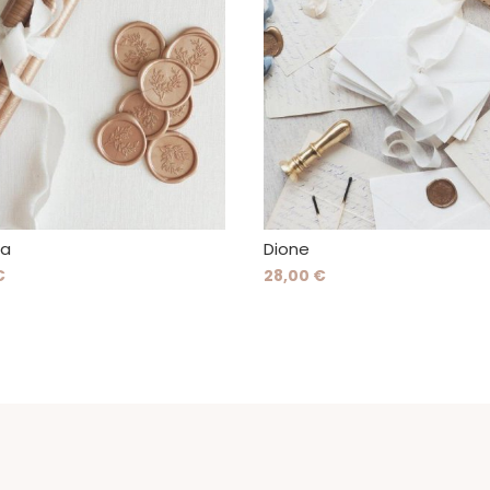
ma
Dione
€
28,00 €