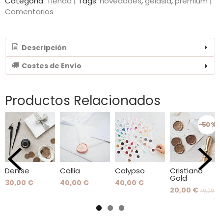
Categoría:
Tienda
|
Tags:
novedades
gelasia
premium
|
Comentarios
Descripción
Costes de Envío
Productos Relacionados
-50 %
Denise
Callia
Calypso
Cristiano
Gold
30,00 €
40,00 €
40,00 €
20,00 €
40,00 €