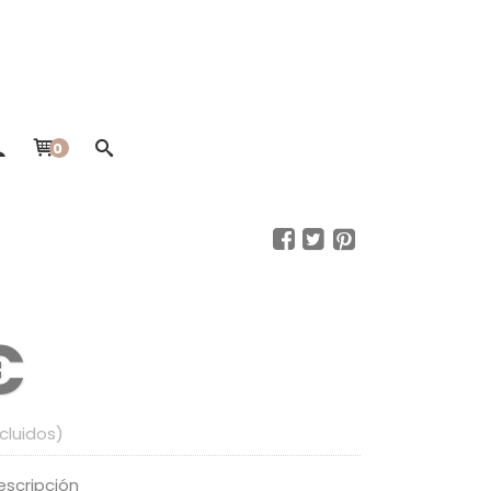
0
€
ncluidos)
escripción